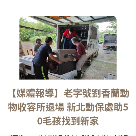
【媒體報導】老字號劉香蘭動
物收容所退場 新北動保處助5
0毛孩找到新家