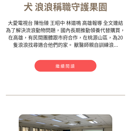
犬 浪浪稱職守護果園
大愛電視台 陳怡臻 王昭中 林道鳴 高雄報導 全文連結
為了解決流浪動物問題，國內長期推動領養代替購買，
在高雄，有民間團體跟市府合作，在桃源山區，為20
隻浪浪找尋適合他們的家。 獸醫師親自訓練浪...
繼續閱讀