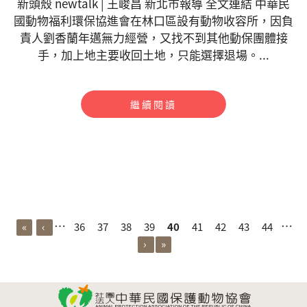
新頭殼 newtalk | 王峻昌 新北市報導 全文連結 中華民
國動物福利環保協進會在林口區設有動物收容所，因負
責人劉香蘭年邁無力經營，又找不到其他動保團體接
手，加上地主要收回土地，只能選擇退場。...
繼續閱讀
頁面
…
…
«
‹
36
37
38
39
40
41
42
43
44
›
»