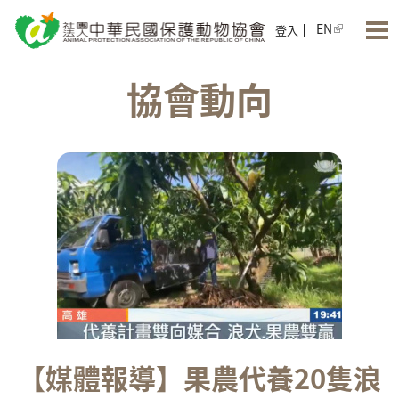
Jump to Main content
Jump to Navigation
EN
登入
協會動向
【媒體報導】果農代養20隻浪