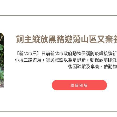
飼主縱放黑豬遊蕩山區又棄養 
【新北市訊】日前新北市政府動物保護防疫處接獲新
小坑三路遊蕩，讓民眾誤以為是野豬，動保處隨即派
後因疏縱及棄養，依動物保
繼續閱讀