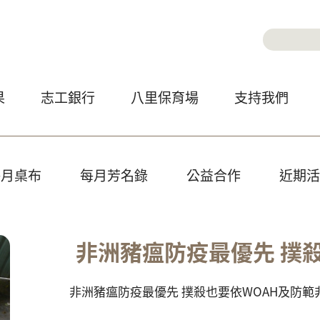
Jump to Main content
Jump to Navigation
搜尋
搜尋
果
志工銀行
八里保育場
支持我們
每月桌布
每月芳名錄
公益合作
近期活
非洲豬瘟防疫最優先 撲
非洲豬瘟防疫最優先 撲殺也要依WOAH及防