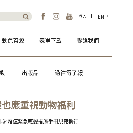
EN
表單
登入
動保資源
表單下載
聯絡我們
動
出版品
過往電子報
殺也應重視動物福利
範非洲豬瘟緊急應變措施手冊規範執行