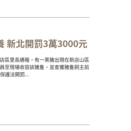
新北開罰3萬3000元
店區里長通報，有一黑豬出現在新店山區
員至現場收容該豬隻，並查獲豬隻飼主前
護法開罰...