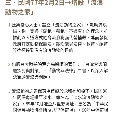
三、民國77年2月2日→增設「流浪
動物之家」
匯集愛心人士，設立「流浪動物之家」，救助流浪
貓、狗，宣導『愛牠、養牠、不遺棄』的理念，並
推動以人道方式絕育流浪狗貓代替捕殺，進而敦促
政府訂定動物保護法，期盼能以法律、教育、絕育
等途徑達到沒有流浪動物的目的。
出版台大獸醫院葉力森醫師的著作：「台灣棄犬問
題探討與對策」、「動物與法律」二書，以深入解
決街頭流浪犬問題。
流浪動物之家保育場首設於永和福和橋下，民國80
年間保育場遷至淡水，命名為「淡水流浪動物之
家」，89年10月遷至八里鄉現址，更名為「中華民
國保護動物協會所屬八里保育場」。90年中保育場