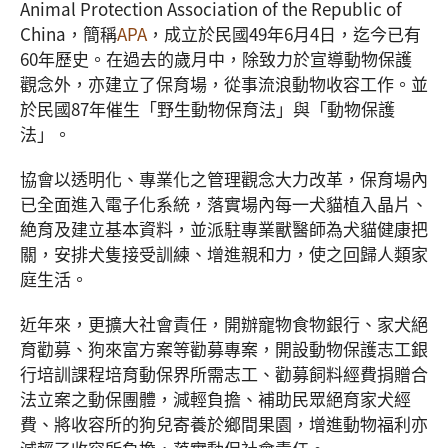
Animal Protection Association of the Republic of
China，簡稱
APA
，成立於民國49年6月4日，迄今已有
60年歷史。在過去的歲月中，除致力於宣導動物保護
觀念外，亦建立了保育場，從事流浪動物收容工作。並
於民國87年催生「野生動物保育法」與「動物保護
法」。
協會以透明化、專業化之管理觀念大力改革，保育場內
已全面進入電子化系統，落實場內每一犬貓植入晶片、
絶育及建立基本資料，並派駐專業獸醫師為犬貓健康把
關，安排犬隻接受訓練、增進親和力，使之回歸人類家
庭生活。
近年來，更擴大社會責任，開辦寵物食物銀行、家犬絕
育勸募、狗來富方案等勸募專案，開設動物保護志工銀
行培訓課程培育動保界所需志工、勸募飼料經費捐贈合
法立案之動保團體，減輕負擔、補助民眾絕育家犬經
費、將收容所的狗兒寄養於鄉間果園，增進動物福利亦