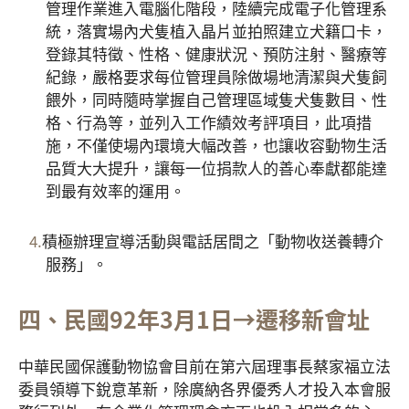
管理作業進入電腦化階段，陸續完成電子化管理系
統，落實場內犬隻植入晶片並拍照建立犬籍口卡，
登錄其特徵、性格、健康狀況、預防注射、醫療等
紀錄，嚴格要求每位管理員除做場地清潔與犬隻飼
餵外，同時隨時掌握自己管理區域隻犬隻數目、性
格、行為等，並列入工作績效考評項目，此項措
施，不僅使場內環境大幅改善，也讓收容動物生活
品質大大提升，讓每一位捐款人的善心奉獻都能達
到最有效率的運用。
積極辦理宣導活動與電話居間之「動物收送養轉介
服務」。
四、民國92年3月1日→遷移新會址
中華民國保護動物協會目前在第六屆理事長蔡家福立法
委員領導下銳意革新，除廣納各界優秀人才投入本會服