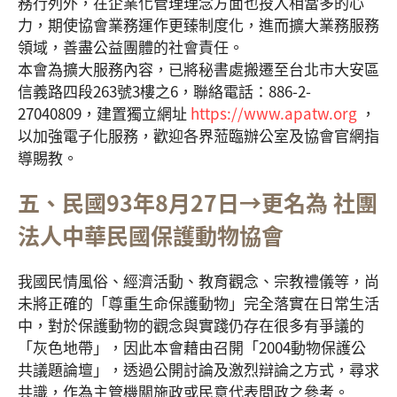
務行列外，在企業化管理理念方面也投入相當多的心
力，期使協會業務運作更臻制度化，進而擴大業務服務
領域，善盡公益團體的社會責任。
本會為擴大服務內容，已將秘書處搬遷至台北市大安區
信義路四段263號3樓之6，聯絡電話：886-2-
27040809，建置獨立網址
https://www.apatw.org
，
以加強電子化服務，歡迎各界蒞臨辦公室及協會官網指
導賜教。
五、民國93年8月27日→更名為 社團
法人中華民國保護動物協會
我國民情風俗、經濟活動、教育觀念、宗教禮儀等，尚
未將正確的「尊重生命保護動物」完全落實在日常生活
中，對於保護動物的觀念與實踐仍存在很多有爭議的
「灰色地帶」，因此本會藉由召開「2004動物保護公
共議題論壇」，透過公開討論及激烈辯論之方式，尋求
共識，作為主管機關施政或民意代表問政之參考。