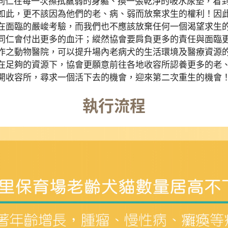
仁在每一次擦拭羸弱的身軀、換一張乾淨的吸水尿墊，看到
如此，更不該因為他們的老、病、弱而放棄求生的權利！因
在面臨的嚴峻考驗，而我們也不應該放棄任何一個渴望求生
同仁會付出更多的血汗；縱然協會要肩負更多的責任與面臨
作之動物醫院，可以提升場內老病犬的生活環境及醫療資源
在足夠的資源下，協會更願意前往各地收容所認養更多的老
開收容所，尋求一個活下去的機會，迎來第二次重生的機會
執行流程