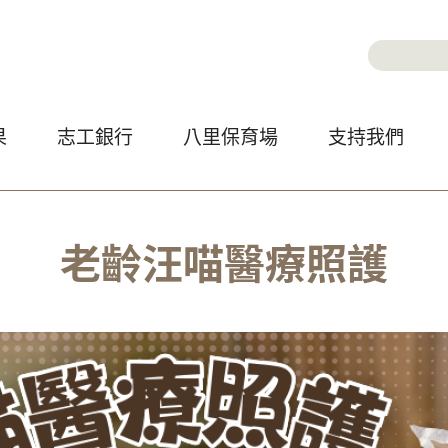
Jump to Main content
Jump to Navigation
搜尋
搜尋
果
志工銀行
八里保育場
支持我們
老齡汪喵醫療照護