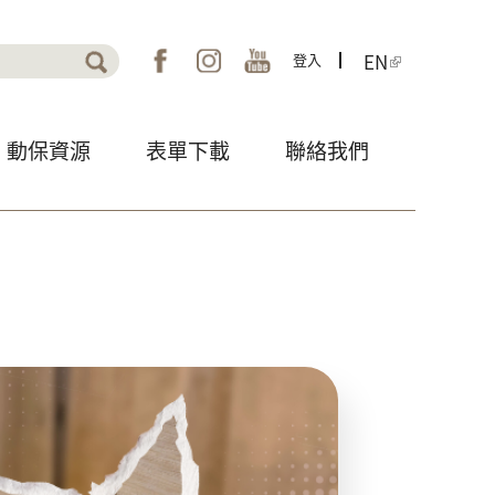
EN
表單
登入
動保資源
表單下載
聯絡我們