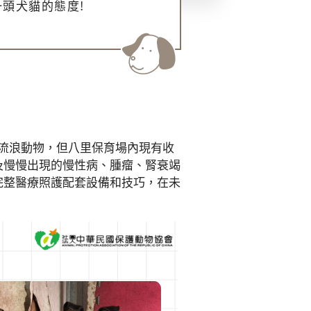
頭犬貓的態度!
流浪動物，但八里保育場內現有收
及慢慢出現的慢性病、腫瘤、腎衰竭
完整醫療照護配套設備和技巧，在未