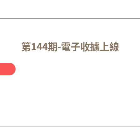
第144期-電子收據上線