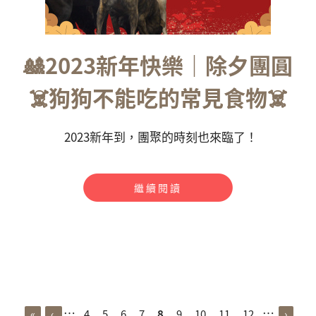
🎎2023新年快樂｜除夕團圓
☠️狗狗不能吃的常見食物☠️
2023新年到，團聚的時刻也來臨了！
繼續閱讀
…
…
«
‹
4
5
6
7
8
9
10
11
12
›