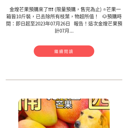
金煌芒果預購來了❗❗❗ (限量預購，售完為止) ⭐芒果一
箱皆10斤裝，已去除所有枝葉，物超所值！ 🐶預購時
間：即日起至2023年07月26日 報告！這次金煌芒果預
計07月...
繼續閱讀