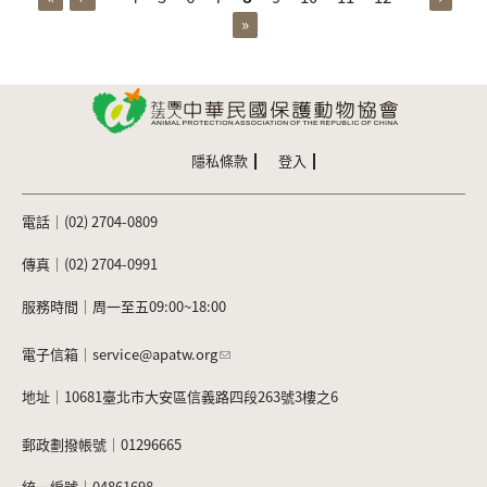
頁面
»
隱私條款
登入
電話｜(02) 2704-0809
傳真｜(02) 2704-0991
服務時間｜周一至五09:00~18:00
電子信箱｜
service@apatw.org
地址｜10681臺北市大安區信義路四段263號3樓之6
郵政劃撥帳號｜01296665
統一編號｜04861698