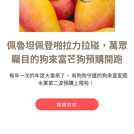
佩魯坦佩登啪拉力拉碰，萬眾
矚目的狗來富芒狗預購開跑
每年一次的年度大事來了。 有狗狗守護的狗來富家園
水果第二波預購上限啦！
繼續閱讀