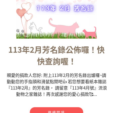
113年2月芳名錄公佈囉！快
快查詢喔！
親愛的捐款人您好: 附上113年2月的芳名錄出爐囉~請
動動您的手指頭和滑鼠點閱吧👍 若您想要看紙本雜誌
『113年2月』的芳名錄， 請留意『113年4月號』流浪
動物之家雜誌！再次感謝您的愛心捐款🥰...
繼續閱讀