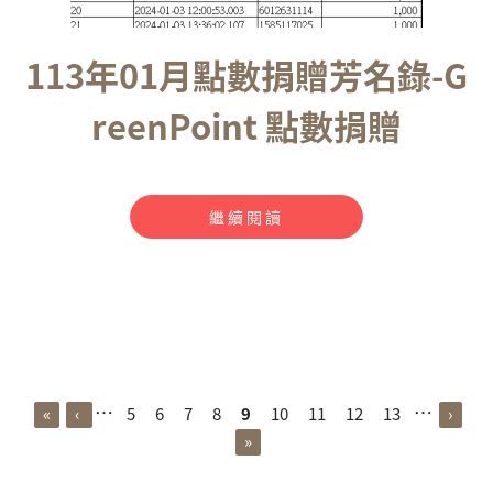
113年01月點數捐贈芳名錄-G
reenPoint 點數捐贈
繼續閱讀
頁面
…
…
«
‹
5
6
7
8
9
10
11
12
13
›
»