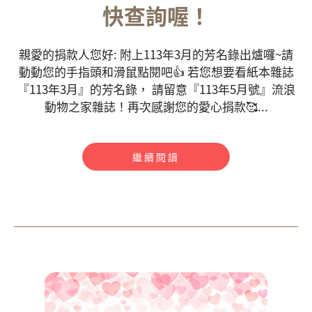
快查詢喔！
親愛的捐款人您好: 附上113年3月的芳名錄出爐囉~請
動動您的手指頭和滑鼠點閱吧👍 若您想要看紙本雜誌
『113年3月』的芳名錄， 請留意『113年5月號』流浪
動物之家雜誌！再次感謝您的愛心捐款🥰...
繼續閱讀