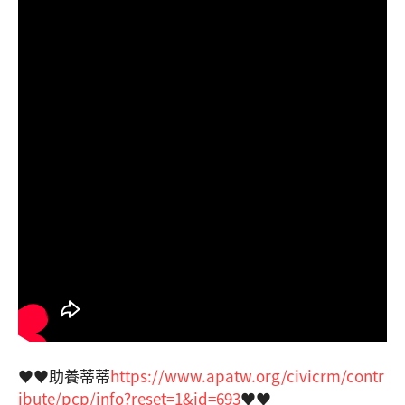
♥️♥️助養蒂蒂
https://www.apatw.org/civicrm/contr
ibute/pcp/info?reset=1&id=693
♥️♥️