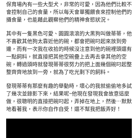
保育場內有一些大型犬，非常的可愛，因為他們比較不
會控制自己的食量，所以每天會單獨餵食來控制他們的
攝食量，也能藉此觀察他們的精神食慾狀況。
其中有一隻黑色可愛、圓圓滾滾的大黑狗叫做蒂蒂，他
不喜歡其他狗太靠近他的碗，都會把碗叼起來放到旁
邊，而有一次我在收拾的時候沒注意到他的碗裡頭還有
一點飼料，就直接把其他空碗疊上去再去拿其他的空
碗，轉過頭時就發現蒂蒂很努力的把上面幾個碗叼起整
整齊齊地放到一旁，就為了吃光剩下的飼料。
發現蒂蒂有那麼有趣的舉動時，壞心的我就偷偷地多試
了幾次並錄影下來，結果呢~他現在發現我會故意這麼
做，很聰明的直接把碗叼起，弄掉在地上，然後…默默
地看著我，表示你自作自受！還不幫我把飯弄好！