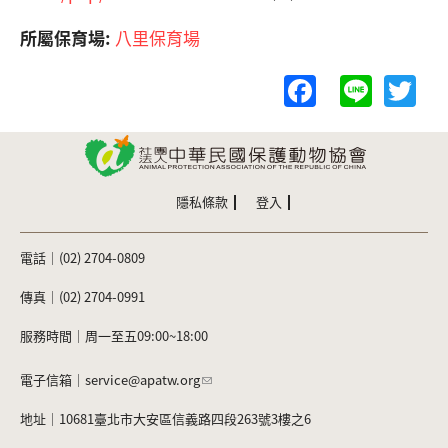
所屬保育場:
八里保育場
F
Li
T
a
n
w
c
e
itt
e
er
b
隱私條款
登入
o
電話｜(02) 2704-0809
o
k
傳真｜(02) 2704-0991
服務時間｜周一至五09:00~18:00
電子信箱｜
service@apatw.org
地址｜10681臺北市大安區信義路四段263號3樓之6