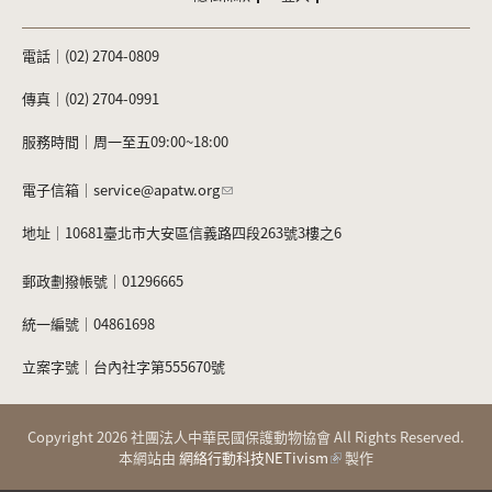
b
o
電話｜(02) 2704-0809
o
傳真｜(02) 2704-0991
k
服務時間｜周一至五09:00~18:00
電子信箱｜
service@apatw.org
地址｜10681臺北市大安區信義路四段263號3樓之6
郵政劃撥帳號｜01296665
統一編號｜04861698
立案字號｜台內社字第555670號
Copyright 2026 社團法人中華民國保護動物協會 All Rights Reserved.
本網站由
網絡行動科技NETivism
製作