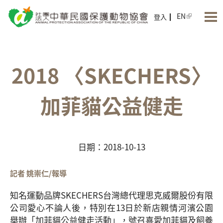
Jump to Main content
Jump to Navigation
EN
登入
2018 〈SKECHERS〉
加菲貓公益健走
日期：2018-10-13
記者 姚崇仁/報導
知名運動品牌SKECHERS台灣總代理思克威爾股份有限
公司愛心不論人後，特別在13日於新店親情河濱公園
舉辦「加菲貓公益健走活動」，號召喜愛加菲貓及飼養