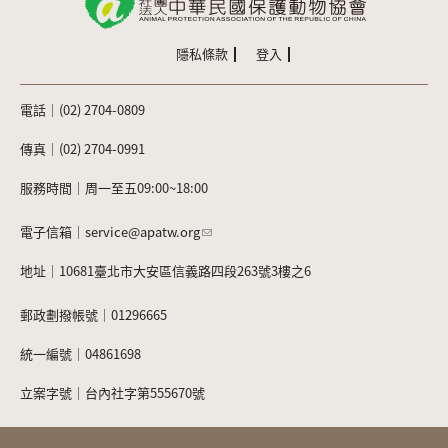
c
e
itt
e
er
b
隱私條款
登入
o
電話｜(02) 2704-0809
o
k
傳真｜(02) 2704-0991
服務時間｜周一至五09:00~18:00
電子信箱｜
service@apatw.org
地址｜10681臺北市大安區信義路四段263號3樓之6
郵政劃撥帳號｜01296665
統一編號｜04861698
立案字號｜台內社字第555670號