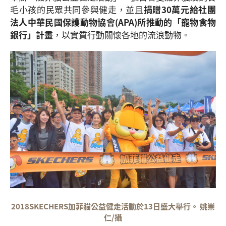
毛小孩的民眾共同參與健走，並且
捐贈30萬元給社團
法人中華民國保護動物協會(APA)所推動的「寵物食物
銀行」計畫
，以實質行動關懷各地的流浪動物。
2018SKECHERS加菲貓公益健走活動於13日盛大舉行。 姚崇
仁/攝