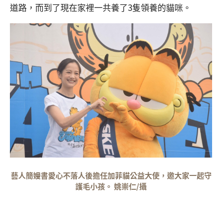
道路，而到了現在家裡一共養了3隻領養的貓咪。
藝人簡嫚書愛心不落人後擔任加菲貓公益大使，邀大家一起守
護毛小孩。 姚崇仁/攝