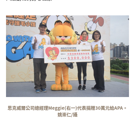
思克威爾公司總經理Meggie(右一)代表捐贈30萬元給APA。
姚崇仁/攝