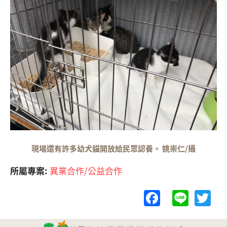
現場還有許多幼犬貓開放給民眾認養。 姚崇仁/攝
所屬專案:
異業合作/公益合作
F
Li
T
a
n
w