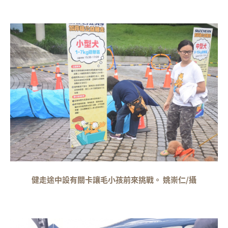
健走途中設有關卡讓毛小孩前來挑戰。 姚崇仁/攝