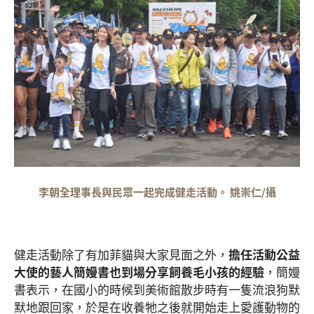
李朝全理事長與民眾一起完成健走活動。 姚崇仁/攝
健走活動除了有加菲貓與大家見面之外，
擔任活動公益
大使的藝人簡嫚書也到場分享飼養毛小孩的經驗
，簡嫚
書表示，在國小的時候到美術館散步時有一隻流浪狗默
默地跟回家，於是在收養牠之後就開始走上愛護動物的