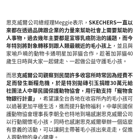
思克威爾公司總經理Meggie表示，
SKECHERS一直以
來都在透過品牌跟企業的力量來幫助社會上需要幫助的
人事物，過去幾年主要都是宣導乳癌防治的議題，而今
年特別將對象轉移到跟人類最親近的毛小孩上
，並且與
家喻戶曉的動物卡通明星加菲貓合作，趁著加菲貓40
歲生日時與大家一起健走、一起做公益守護毛小孩。
而思
克威爾公司觀察到民間許多收容所時常因為經費不
足而發生斷糧危機，於是特別拋磚引玉捐贈30萬元給
社團法人中華民國保護動物協會，用行動支持「寵物食
物銀行計畫」
，希望讓全台各地在收容所內的毛小孩可
以過著更加平穩生活，進而提升動物福利，中華民國保
護動物協會理事長李朝全也特地到場感謝思克威爾公司
以行動關懷毛小孩，同時也感謝思克威爾舉辦一個這麼
有意義的活動，可以讓飼主帶著毛小孩出來走走，促進
人跟動物的身心健康。