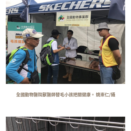
全國動物醫院獸醫師替毛小孩把關健康。 姚崇仁/攝