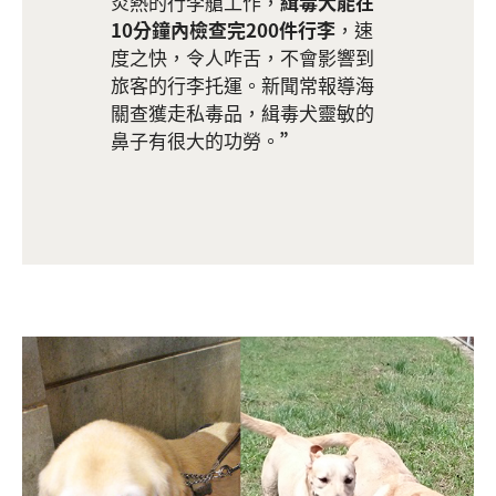
炎熱的行李艙工作，
緝毒犬能在
10
分鐘內檢查完200
件行李
，速
度之快，令人咋舌，不會影響到
旅客的行李托運。新聞常報導海
關查獲走私毒品，緝毒犬靈敏的
鼻子有很大的功勞。