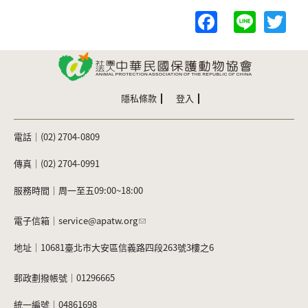
F
Li
T
a
n
w
c
e
itt
e
er
b
隱私條款
登入
o
電話｜(02) 2704-0809
o
k
傳真｜(02) 2704-0991
服務時間｜周一至五09:00~18:00
電子信箱｜
service@apatw.org
地址｜10681臺北市大安區信義路四段263號3樓之6
郵政劃撥帳號｜01296665
統一編號｜04861698