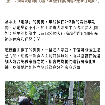
(圖三：緝毒犬培訓中心裡，年輕好動的緝毒犬們正在玩耍。)
基本上
「退訓」的狗狗，年齡多在
2~3
歲的青壯年期
間
，活動量都不小，加上緝毒犬培訓中心占地廣大(例
如：后里的培訓中心有13公頃大)，每隻狗狗也都有充
裕的休息和運動空間。
這樣自由慣了的狗狗，一旦進入家庭，不但可能發生適
應問題，也會令認養人面對許多難題，所以
協會在替退
訓犬媒合認養家庭之前，都會先為牠們進行居家化訓
練
，以讓牠們能夠立刻成為良好的家庭成員。