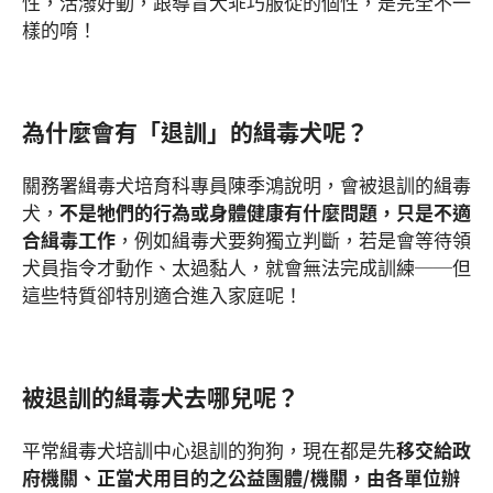
性，活潑好動，跟導盲犬乖巧服從的個性，是完全不一
樣的唷！
為什麼會有「退訓」的緝毒犬呢？
關務署緝毒犬培育科專員陳季鴻說明，會被退訓的緝毒
犬，
不是牠們的行為或身體健康有什麼問題，只是不適
合緝毒工作
，例如緝毒犬要夠獨立判斷，若是會等待領
犬員指令才動作、太過黏人，就會無法完成訓練──但
這些特質卻特別適合進入家庭呢！
被退訓的緝毒犬去哪兒呢？
平常緝毒犬培訓中心退訓的狗狗，現在都是先
移交給政
府機關、正當犬用目的之公益團體
/
機關，由各單位辦