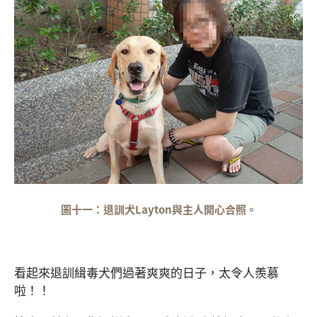
圖十一：退訓犬Layton與主人開心合照。
看起來退訓緝毒犬們過著爽爽的日子，太令人羨慕
啦！！