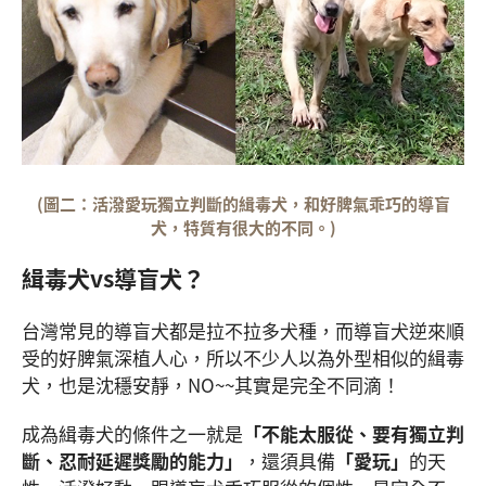
(圖二：活潑愛玩獨立判斷的緝毒犬，和好脾氣乖巧的導盲
犬，特質有很大的不同。)
緝毒犬vs導盲犬？
台灣常見的導盲犬都是拉不拉多犬種，而導盲犬逆來順
受的好脾氣深植人心，所以不少人以為外型相似的緝毒
犬，也是沈穩安靜，NO~~其實是完全不同滴！
成為緝毒犬的條件之一就是
「不能太服從、要有獨立判
斷、忍耐延遲獎勵的能力」
，還須具備
「愛玩」
的天