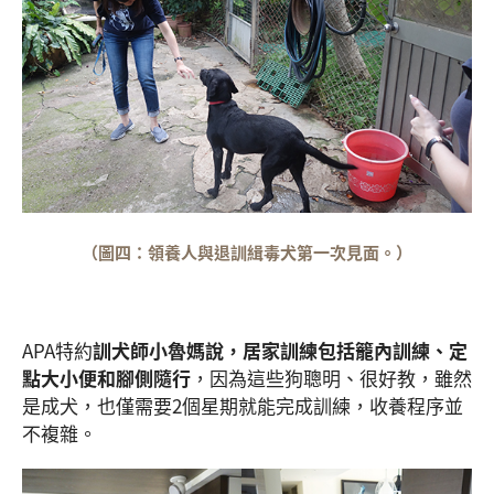
（圖四：領養人與退訓緝毒犬第一次見面。）
APA特約
訓犬師小魯媽說，居家訓練包括籠內訓練、定
點大小便和腳側隨行
，因為這些狗聰明、很好教，雖然
是成犬，也僅需要2個星期就能完成訓練，收養程序並
不複雜。