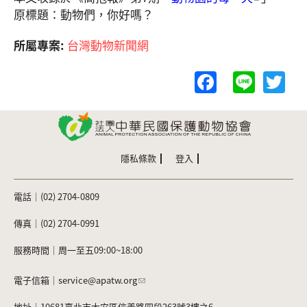
原標題：動物們，你好嗎？
所屬專案:
台灣動物新聞網
F
Li
T
a
n
w
c
e
itt
e
er
b
隱私條款
登入
o
電話｜(02) 2704-0809
o
k
傳真｜(02) 2704-0991
服務時間｜周一至五09:00~18:00
電子信箱｜
service@apatw.org
地址｜10681臺北市大安區信義路四段263號3樓之6