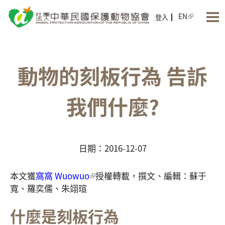
Jump to Main content
Jump to Navigation
EN
登入
動物的刻板行為 告訴
我們什麼?
日期：2016-12-07
本文獲
窩窩 Wuowuo
授權轉載，撰文、編輯：蘇于
寬、羅奕儒、朱翊瑄
什麼是刻板行為