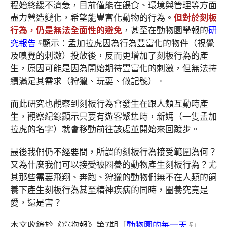
程始終緩不濟急，目前僅能在餵食、環境與管理等方面
盡力營造變化，希望能豐富化動物的行為。
但對於刻板
行為，仍是無法全面性的避免
，甚至在動物園學報的
研
究報告
顯示：孟加拉虎因為行為豐富化的物件（視覺
及嗅覺的刺激）投放後，反而更增加了刻板行為的產
生，原因可能是因為開始期待豐富化的刺激，但無法持
續滿足其需求（狩獵、玩耍、做記號）。
而此研究也觀察到刻板行為會發生在跟人類互動時產
生，觀察紀錄顯示只要有遊客聚集時，新媽（一隻孟加
拉虎的名字）就會移動前往該處並開始來回踱步。
最後我們仍不經要問，所謂的刻板行為接受範圍為何？
又為什麼我們可以接受被圈養的動物產生刻板行為？尤
其那些需要飛翔、奔跑、狩獵的動物們無不在人類的飼
養下產生刻板行為甚至精神疾病的同時，圈養究竟是
愛，還是害？
本文收錄於《窩抱報》第7期「
動物園的每一天
」