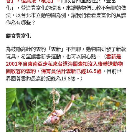
善」，但無法「根治」。
而改善的重點在於「豐富
化」，營造豐富化的環境，來讓動物們比較不無聊的做
法，以台北市立動物園為例，讓我們看看豐富化的具體
作為有哪些？
餵食豐富化
為鼓勵高齡的雲豹「雲新」不無聊，動物園研發了新款
玩具，希望讓雲新多運動，也可以開心點。（
雲新是
2001年自東南亞走私來台遭海關查扣沒入後轉送動物
園收容的雲豹，保育員估計雲新已經16.5歲
，目前世
界圈養雲豹最高齡紀錄為19.8歲。）