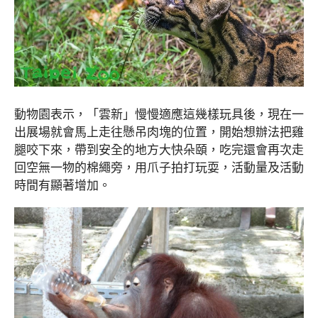
動物園表示，「雲新」慢慢適應這幾樣玩具後，現在一
出展場就會馬上走往懸吊肉塊的位置，開始想辦法把雞
腿咬下來，帶到安全的地方大快朵頤，吃完還會再次走
回空無一物的棉繩旁，用爪子拍打玩耍，活動量及活動
時間有顯著增加。