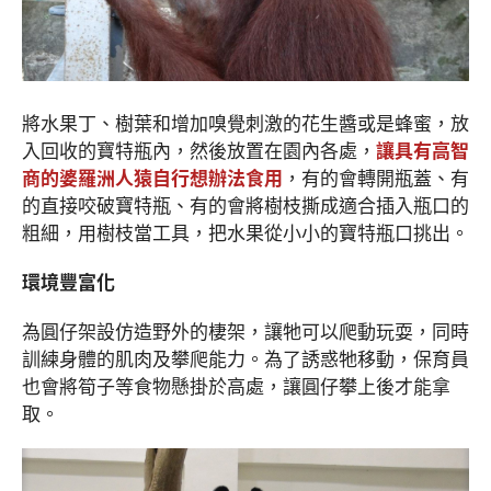
將水果丁、樹葉和增加嗅覺刺激的花生醬或是蜂蜜，放
入回收的寶特瓶內，然後放置在園內各處，
讓具有高智
商的婆羅洲人猿自行想辦法食用
，有的會轉開瓶蓋、有
的直接咬破寶特瓶、有的會將樹枝撕成適合插入瓶口的
粗細，用樹枝當工具，把水果從小小的寶特瓶口挑出。
環境豐富化
為圓仔架設仿造野外的棲架，讓牠可以爬動玩耍，同時
訓練身體的肌肉及攀爬能力。為了誘惑牠移動，保育員
也會將筍子等食物懸掛於高處，讓圓仔攀上後才能拿
取。