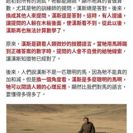
起初對所有的測試，牠都能通過，顯示牠真的會做算
數。尤其是牠的訓練師的提問，漢斯總是答對。後來，
換成其他人來提問，漢斯還是答對。這時，有人提議，
讓提問的人躲在木板後面，使漢斯看不到。從此以後，
漢斯再也無法計算數學了
。
原來，
漢斯是觀看人類微妙的肢體語言。當牠用馬蹄踢
到正確答案的數字時，提問的人會不自覺的給牠線索
，
讓漢斯知道牠已經對了。
後來，人們說漢斯不是一匹聰明的馬，因為牠不能真的
加和減。但是
換一個角度看，漢斯是多麼聰明的馬啊，
牠可以閱讀人類的心理反應
，顯然比我們對馬的語言，
要懂得多得多了。