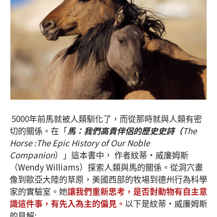
5000年前馬就被人類馴化了，而從那時就與人類有密
切的關係。在「
馬：我們高貴伴侶的歷史史詩（
The
Horse :The Epic History of Our Noble
Companion
）」這本書中， 作者紋蒂•威廉姆斯
（Wendy Williams）探索人類與馬的關係。從洞穴畫
像到歐亞大陸的草原，美國西部的牧場到德州行為科學
家的實驗室。她
讓我們重新思考，是否對動物有自主意
識這件事，有先入為主的偏見。
以下是紋蒂•威廉姆斯
的見解: