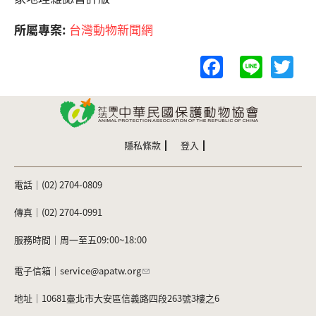
所屬專案:
台灣動物新聞網
F
Li
T
a
n
w
c
e
itt
e
er
b
隱私條款
登入
o
電話｜(02) 2704-0809
o
k
傳真｜(02) 2704-0991
服務時間｜周一至五09:00~18:00
電子信箱｜
service@apatw.org
地址｜10681臺北市大安區信義路四段263號3樓之6