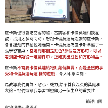
盧卡斯也很會吃訪客的醋，當訪客和卡倫莫達相談甚
歡，占用太多時間時，想跟卡倫莫達玩遊戲的盧卡斯，
會含起她的衣袖拉她離開。卡倫莫達為盧卡斯準備了一
張學習書桌，
當她問那個是紅色?那個是方形時，可以
看到盧卡斯從一堆物件中，正確挑出紅色和方形物品
。
盧卡斯
不需要卡倫莫達給牠紅蘿蔔獎賞，而是全然的享
受和卡倫莫達玩這 樣的遊戲
，令人印象深刻。
馬教導我們勇氣、耐心、毅力;給予善良溫柔的獎勵和
友誼。牠們還讓我學習到照顧另一個生命的重要性！
節譯自國
家地理雜誌書評版