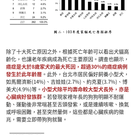
除了十大死亡原因之外，根據死亡年齡可以看出犬貓高
齡化，也讓老年疾病成為死亡主要原因。調查也顯示，
癌症是大於
8歲家犬的最大死因，超過30%的癌症病例
發生於此年齡層
。此外，台北市居民偏好飼養小型犬，
如馬爾濟斯(14%)、吉娃娃(2.7%)、約克夏(3.7%)、博
美犬(4.9%)等。
小型犬除平均壽命較大型犬長外，亦是
心臟病好發族群
。若發現家裡年長的狗狗明顯不耐運
動、運動後非常喘甚至舌頭發紫，或是連續咳嗽、換氣
或呼吸困難，甚至突然暈倒，這些都是心臟疾病的徵
兆，需要立即帶狗狗就醫。