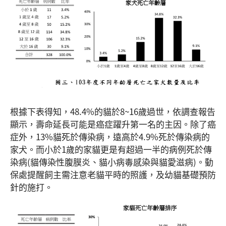
根據下表得知，48.4%的貓於8~16歲過世，依調查報告
顯示，壽命延長可能是癌症躍升第一名的主因。除了癌
症外，13%貓死於傳染病，遠高於4.9%死於傳染病的
家犬。而小於1歲的家貓更是有超過一半的病例死於傳
染病(貓傳染性腹膜炎、貓小病毒感染與貓愛滋病)。動
保處提醒飼主需注意老貓平時的照護，及幼貓基礎預防
針的施打。