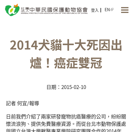
Jump to Main content
Jump to Navigation
EN
登入
2014犬貓十大死因出
爐！癌症雙冠
日期：2015-02-10
記者 何宜/報導
日前我們介紹了兩家研發寵物抗癌醫療的公司，紛紛關
懷流浪狗、提供免費醫療資源。而從台北市動物保護處
與國立台灣大學獸醫專業學院研究團隊合作的2014年