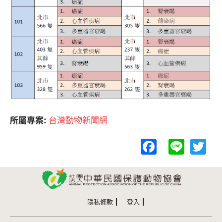
所屬專案:
台灣動物新聞網
F
Li
T
a
n
w
c
e
itt
e
er
b
隱私條款
登入