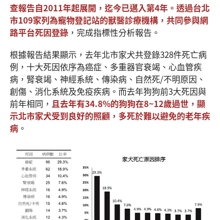
查報告自
2011
年起展開，迄今已邁入第4
年。透過台北
市109
家列為寵物登記站的獸醫診療機構，共同參與網
路平台死因登錄
，完成指標性分析報告。
根據報告結果顯示，去年北市家犬共登錄328件死亡病
例，十大死因依序為癌症、多重器官衰竭、心血管疾
病，腎衰竭、神經系統、傳染病、自然死/不明原因、
創傷、消化系統及免疫疾病。而去年狗狗前3大死因與
前年相同，
且去年有
34.8%
的狗狗在8~12
歲過世，顯
示北市家犬受到良好的照顧，多死於難以避免的老年疾
病
。