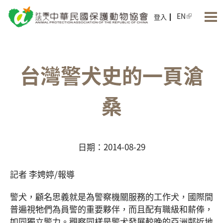
Jump to Main content
Jump to Navigation
EN
登入
台灣警犬史的一頁滄
桑
日期：2014-08-29
記者 李娉婷/報導
警犬，顧名思義就是為警察機關服務的工作犬，國際間
普遍視牠們為員警的重要夥伴，而且配有職級和薪俸，
如同獨立警力。觀察同樣是警犬發展較晚的亞洲鄰近地