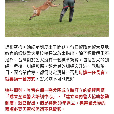
追根究柢，始終是制度出了問題，曾任警政署警犬基地
教官的鐶銶警犬學校校長沈啟東指出，除了經費嚴重不
足外，台灣對於警犬沒有一套標準規範，包括警犬的訓
練、考核、訓練設備、領犬員的訓練與升遷、執勤項
目、配合單位等，都需制定清楚，否則
每換一任長官，
就要換一套方式
，警犬隊不可能做好。
這些原則，其實在保一警犬隊成立時訂立的遠程目標
「成立全國警犬培訓中心」、「建立國內警犬協助執勤
制度」就已提出，但是將近30
年過去，完善警犬隊的
兩項必要因素卻仍然不見蹤影。