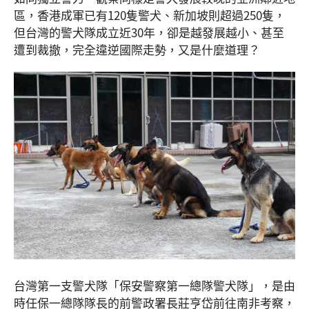
區，香港成軍已有120隻警犬、新加坡則超過250隻，
但台灣的警犬隊成立近30年，卻是越發展越小、甚至
遭到裁撤，完全違逆國際走勢，又是什麼道理？
台灣第一支警犬隊「保安警察第一總隊警犬隊」，是由
時任保一總隊隊長的前警政署長莊亨岱前往南非考察，