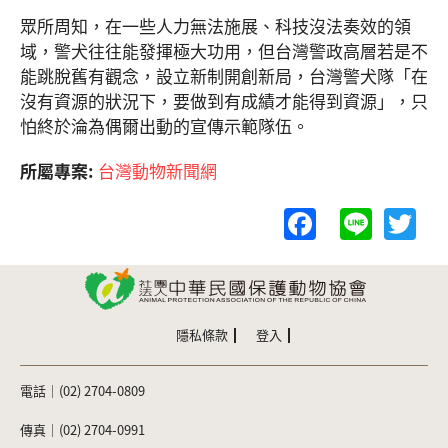
眾所周知，在一些人力無法施展、科技沒法奏效的領
域，警犬往往能發揮極大功用，但台灣警政高層若是不
能跳脫舊有觀念，設立新制開創新局，台灣警犬隊「在
沒有資源的狀況下，要做到有成績才能得到資源」，只
怕終於淪為偶爾出動的宣傳示範隊伍。
所屬專案:
台灣動物新聞網
F
Li
T
a
n
w
c
e
itt
e
er
b
隱私條款
登入
o
電話｜(02) 2704-0809
o
k
傳真｜(02) 2704-0991