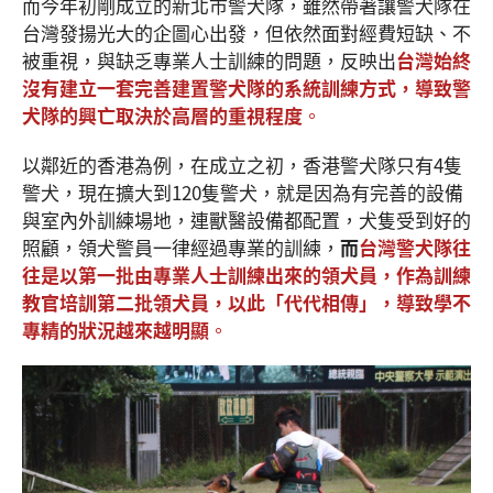
而今年初剛成立的新北市警犬隊，雖然帶著讓警犬隊在
台灣發揚光大的企圖心出發，但依然面對經費短缺、不
被重視，與缺乏專業人士訓練的問題，反映出
台灣始終
沒有建立一套完善建置警犬隊的系統訓練方式，導致警
犬隊的興亡取決於高層的重視程度
。
以鄰近的香港為例，在成立之初，香港警犬隊只有4隻
警犬，現在擴大到120隻警犬，就是因為有完善的設備
與室內外訓練場地，連獸醫設備都配置，犬隻受到好的
照顧，領犬警員一律經過專業的訓練，
而
台灣警犬隊往
往是以第一批由專業人士訓練出來的領犬員，作為訓練
教官培訓第二批領犬員，以此「代代相傳」，導致學不
專精的狀況越來越明顯
。