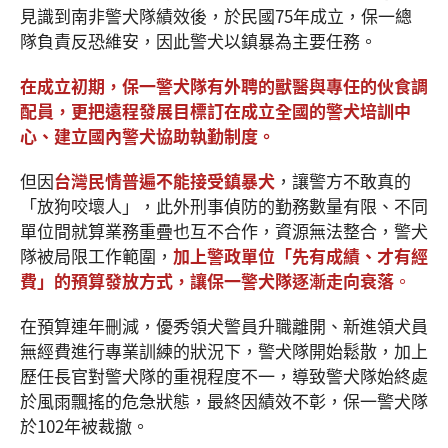
見識到南非警犬隊績效後，於民國75年成立，保一總
隊負責反恐維安，因此警犬以鎮暴為主要任務。
在成立初期，保一警犬隊有外聘的獸醫與專任的伙食調
配員，更把遠程發展目標訂在成立全國的警犬培訓中
心、建立國內警犬協助執勤制度。
但因
台灣民情普遍不能接受鎮暴犬
，讓警方不敢真的
「放狗咬壞人」，此外刑事偵防的勤務數量有限、不同
單位間就算業務重疊也互不合作，資源無法整合，警犬
隊被局限工作範圍，
加上警政單位「先有成績、才有經
費」的預算發放方式，讓保一警犬隊逐漸走向衰落
。
在預算連年刪減，優秀領犬警員升職離開、新進領犬員
無經費進行專業訓練的狀況下，警犬隊開始鬆散，加上
歷任長官對警犬隊的重視程度不一，導致警犬隊始終處
於風雨飄搖的危急狀態，最終因績效不彰，保一警犬隊
於102年被裁撤。