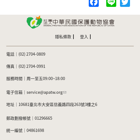
F
Li
T
a
n
w
c
e
itt
e
er
b
隱私條款
登入
o
電話｜(02) 2704-0809
o
k
傳真｜(02) 2704-0991
服務時間｜周一至五09:00~18:00
電子信箱｜
service@apatw.org
地址｜10681臺北市大安區信義路四段263號3樓之6
郵政劃撥帳號｜01296665
統一編號｜04861698