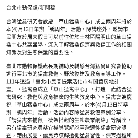
台北市動保處/新聞稿
台灣猛禽研究會歡慶「草山猛禽中心」成立兩周年將於
本(4)月13日舉辦「鶚周年」活動，除講座外，邀請市
民朋友於周末假日可以前往位於士林區陽明山的草山猛
禽中心共襄盛舉，深入了解猛禽保育與救傷工作的相關
知識及對生態保護的重要性。
臺北市動物保護處長期補助及輔導台灣猛禽研究會協助
進行臺北市的猛禽救傷、野放復建及教育宣導工作。
111年透過「臺北市民間提案活化市有閒置房地計
畫」，猛禽會成立「草山猛禽中心」，打造一處結合猛
禽研究、救傷與教育推廣的生態教育中心。猛禽會為慶
祝「草山猛禽中心」成立兩周年，於本(4)月13日特舉
辦「鶚周年」活動，活動內容除猛禽救傷案例分享、
「請猛禽來捕鼠－棲架搭起的生態農業網絡」等講座，
另有猛禽研究員蔡宜樺導覽解說臺灣遷徙猛禽研究調
查，藉由展品，讓民眾瞭解遷徙猛禽習性、保育過程所