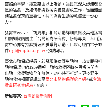
面臨的辛勞，期望藉由以上活動，讓民眾深入認識都會
區的猛禽，及如何參與救援與復健野放工作，從而體認
到猛禽保育的重要性，共同為野生動物救傷進一份心
力。
猛禽會表示，「鶚周年」相關活動詳細資訊及其他猛禽
相關知識請關注「台灣猛禽研究會」粉絲專頁，草山猛
禽中心亦有持續辦理團體導覽活動，民眾可經由電子郵
件
rrgt@raptor.org.tw
預約報名。
臺北市動保處呼籲，若發現傷病野生動物，請立即撥打
動物保護專線1959通報，動物救援隊將在最短時間內
出動，救援動物全年無休，24小時不打烊。更多野生
動物救傷相關資訊請至
臺北市動物保護處官網
或
台灣
猛禽研究會網站
查詢。
所屬專案:
台灣動物新聞網