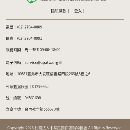
e
er
b
隱私條款
登入
o
電話｜(02) 2704-0809
o
k
傳真｜(02) 2704-0991
服務時間｜周一至五09:00~18:00
電子信箱｜
service@apatw.org
地址｜10681臺北市大安區信義路四段263號3樓之6
郵政劃撥帳號｜01296665
統一編號｜04861698
立案字號｜台內社字第555670號
Copyright 2026 社團法人中華民國保護動物協會 All Rights Reserved.