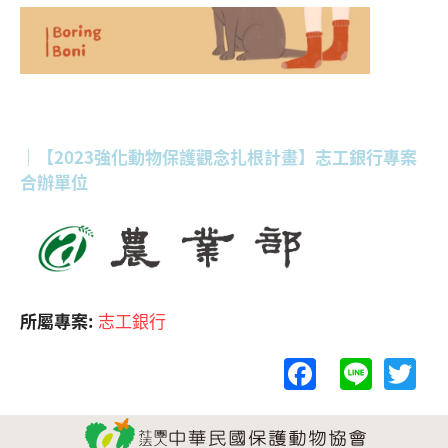
｜【2023強化動物保護觀念扎根計畫】志工銀行專案
合辦單位
所屬專案:
志工銀行
F
Li
T
a
n
w
c
e
itt