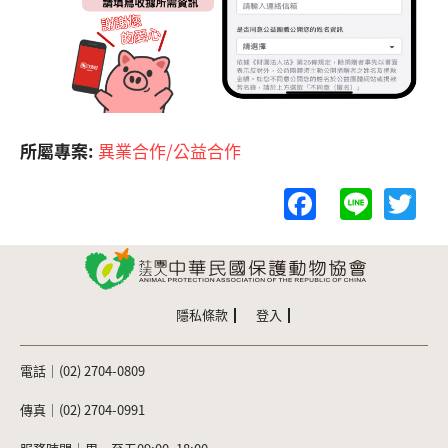
所屬專案:
異業合作/公益合作
F
Li
T
a
n
w
c
e
itt
e
er
b
隱私條款
登入
o
電話｜(02) 2704-0809
o
k
傳真｜(02) 2704-0991