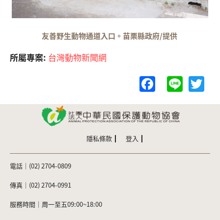
友善野生動物通道入口。苗栗縣政府/提供
所屬專案:
台灣動物新聞網
F
Li
T
a
n
w
c
e
itt
e
er
b
隱私條款
登入
o
電話｜(02) 2704-0809
o
k
傳真｜(02) 2704-0991
服務時間｜周一至五09:00~18:00