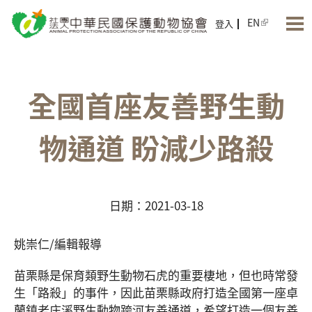
Jump to Main content
Jump to Navigation
EN
登入
全國首座友善野生動
物通道 盼減少路殺
日期：2021-03-18
姚崇仁/編輯報導
苗栗縣是保育類野生動物石虎的重要棲地，但也時常發
生「路殺」的事件，因此苗栗縣政府打造全國第一座卓
蘭鎮老庄溪野生動物跨河友善通道，希望打造一個友善