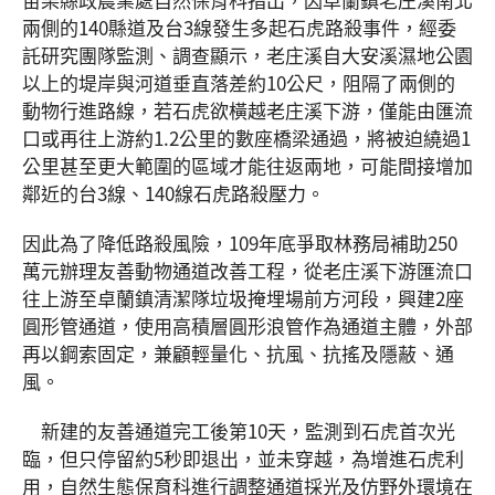
兩側的140縣道及台3線發生多起石虎路殺事件，經委
託研究團隊監測、調查顯示，老庄溪自大安溪濕地公園
以上的堤岸與河道垂直落差約10公尺，阻隔了兩側的
動物行進路線，若石虎欲橫越老庄溪下游，僅能由匯流
口或再往上游約1.2公里的數座橋梁通過，將被迫繞過1
公里甚至更大範圍的區域才能往返兩地，可能間接增加
鄰近的台3線、140線石虎路殺壓力。
因此為了降低路殺風險，109年底爭取林務局補助250
萬元辦理友善動物通道改善工程，從老庄溪下游匯流口
往上游至卓蘭鎮清潔隊垃圾掩埋場前方河段，興建2座
圓形管通道，使用高積層圓形浪管作為通道主體，外部
再以鋼索固定，兼顧輕量化、抗風、抗搖及隱蔽、通
風。
新建的友善通道完工後第10天，監測到石虎首次光
臨，但只停留約5秒即退出，並未穿越，為增進石虎利
用，自然生態保育科進行調整通道採光及仿野外環境在