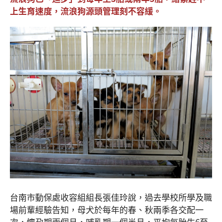
上生育速度，流浪狗源頭管理刻不容緩。
台南市動保處收容組組長張佳玲說，過去學校所學及職
場前輩經驗告知，母犬於每年的春、秋兩季各交配一
次，懷孕期兩個月，哺乳期一個半月，平均每胎生6至