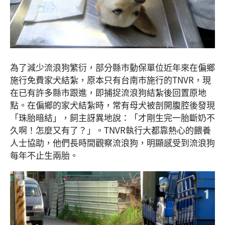
為了減少流浪狗繁衍，部分縣市動保單位近年來在偏鄉
施行免費家犬結紮，原本只有台南市施行的TNVR，現
在已有許多縣市跟進，即捕捉流浪狗結紮後回置原地
點。在偏鄉的家犬結紮時，常有母犬被剖開腹腔後發現
「珠胎暗結」，飼主訝異地說：「才剛生完一胎斷奶不
久啊！怎麼又有了？」。TNVR執行大都靠熱心的餵養
人士協助，他們長時間觀察流浪狗，明顯感受到流浪狗
每年不止生兩胎。