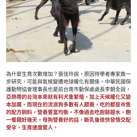
為什麼生育次數增加？張佳玲說，原因待學者專家進一
步研究，可能與氣候變遷地球暖化有關係。中華民國保
護動物協會理事長也是前台南市動保處處長李朝全說，
亞熱帶的台灣本來就有利犬隻繁殖，加上天候暖化又變
本加厲，而現在的流浪狗多數有人餵養，吃的都是市售
的配方飼料，營養豐富均衡，不像過去吃廚餘餿水，飽
一餐餓好幾天。母狗營養好的話，斷乳後很快發情交配
受孕，生育速度驚人。