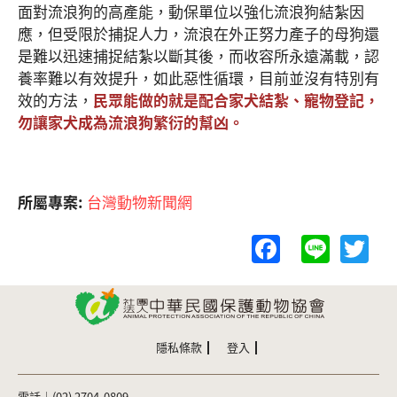
面對流浪狗的高產能，動保單位以強化流浪狗結紮因
應，但受限於捕捉人力，流浪在外正努力產子的母狗還
是難以迅速捕捉結紮以斷其後，而收容所永遠滿載，認
養率難以有效提升，如此惡性循環，目前並沒有特別有
效的方法，
民眾能做的就是配合家犬結紮、寵物登記，
勿讓家犬成為流浪狗繁衍的幫凶。
所屬專案:
台灣動物新聞網
F
Li
T
a
n
w
c
e
itt
e
er
b
隱私條款
登入
o
電話｜(02) 2704-0809