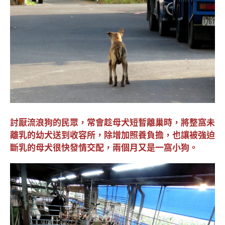
討厭流浪狗的民眾，常會趁母犬短暫離巢時，將整窩未
離乳的幼犬送到收容所，除增加照養負擔，也讓被強迫
斷乳的母犬很快發情交配，兩個月又是一窩小狗。