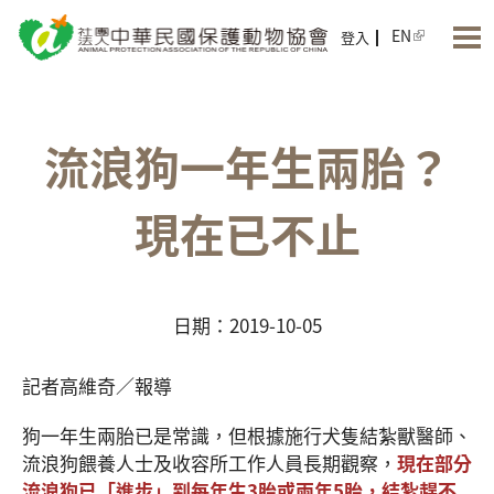
Jump to Main content
Jump to Navigation
EN
登入
流浪狗一年生兩胎？
現在已不止
日期：2019-10-05
記者高維奇／報導
狗一年生兩胎已是常識，但根據施行犬隻結紮獸醫師、
流浪狗餵養人士及收容所工作人員長期觀察，
現在部分
流浪狗已「進步」到每年生3胎或兩年5胎，結紮趕不