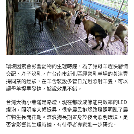
環境因素會影響動物的生理時鐘，為了讓母羊趕快發情
交配、產子泌乳，在台南市新化區經營乳羊場的黃津豐
採同業的經驗，在羊舍裝設多管日光燈照射羊隻，可以
讓母羊提早發情，據說效果不錯。
台灣大街小巷滿是路燈，現在都改成節能高效率的LED
燈泡，照明度大幅提昇，很多農民抱怨路燈照明亂了農
作物生長開花期。流浪狗長期置身於夜間照明環境，是
否會影響其生理時鐘，有待學者專家進一步研究。