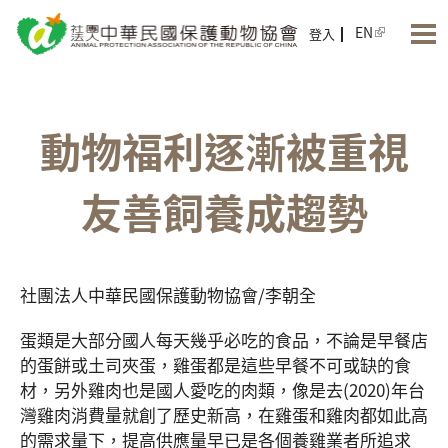
Jump to Main content
Jump to Navigation
EN
登入
動物福利逐漸被重視
友善飼養成趨勢
社團法人中華民國保護動物協會/李朝全
蛋類是大部分國人每天幾乎必吃的食品，不論是早餐店
的蛋餅或土司夾蛋，雞蛋都是這些早餐不可或缺的食
材，另外雞肉也是國人愛吃的肉類，像是去(2020)年台
灣雞肉消費量就創了歷史新高，在雞蛋和雞肉都如此高
的需求量下，提高供應量早已是各個養雞業者所追求