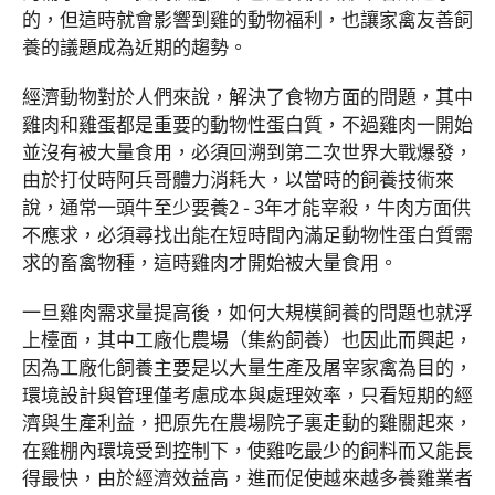
的，但這時就會影響到雞的動物福利，也讓家禽友善飼
養的議題成為近期的趨勢。
經濟動物對於人們來說，解決了食物方面的問題，其中
雞肉和雞蛋都是重要的動物性蛋白質，不過雞肉一開始
並沒有被大量食用，必須回溯到第二次世界大戰爆發，
由於打仗時阿兵哥體力消耗大，以當時的飼養技術來
說，通常一頭牛至少要養2 - 3年才能宰殺，牛肉方面供
不應求，必須尋找出能在短時間內滿足動物性蛋白質需
求的畜禽物種，這時雞肉才開始被大量食用。
一旦雞肉需求量提高後，如何大規模飼養的問題也就浮
上檯面，其中工廠化農場（集約飼養）也因此而興起，
因為工廠化飼養主要是以大量生產及屠宰家禽為目的，
環境設計與管理僅考慮成本與處理效率，只看短期的經
濟與生產利益，把原先在農場院子裏走動的雞關起來，
在雞棚內環境受到控制下，使雞吃最少的飼料而又能長
得最快，由於經濟效益高，進而促使越來越多養雞業者