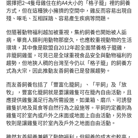
選擇把2~4隻母雞住在約A4大小的「格子籠」裡的飼養
方式，但在這種狹小擁擠的空間中，雞反而容易出現自
殘、啄毛、互相踩踏、容易產生疾病等問題。
但隨著動物福利越加被重視，集約飼養也開始被人詬
病，畢竟人類利用動物那麼久，也應較重視動物的生活
環境，其中像是歐盟自2012年起全面禁養格子籠雞，
非籠飼雞蛋，可見已是全球重視食品安全與動物福利的
趨勢，但地狹人稠的台灣至今仍以「格子籠」的飼養方
式為大宗，因此推動友善飼養已是發展趨勢。
而友善飼養包括了「豐富化籠飼」、「平飼」及「放
牧」，豐富化籠飼就是要讓雞隻可在籠內自由活動，且
應提供雞隻滿足行為所需設施，如巢箱、磨爪、可誘發
雞隻扒地及覓食等自然行為之設施等。平飼的定義則為
雞隻可於室內或戶外之床面或地面上自由活動，另外放
牧則是讓雞隻可於室內及戶外之地面自由活動。
雖然友善飼養兼顧了動物福利，但飼養的成本也較高，