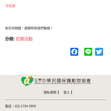
芳名錄
有任何問題，請隨時與我們聯絡！
分類:
近期活動
F
Li
T
a
n
w
c
e
itt
e
er
b
o
隱私條款
登入
o
k
電話｜(02) 2704-0809