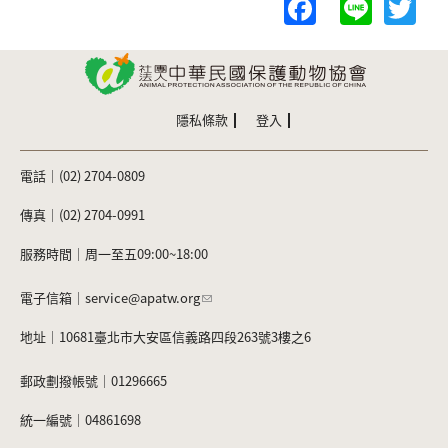
F
Li
T
a
n
w
c
e
itt
e
er
b
隱私條款
登入
o
電話｜(02) 2704-0809
o
k
傳真｜(02) 2704-0991
服務時間｜周一至五09:00~18:00
電子信箱｜
service@apatw.org
地址｜10681臺北市大安區信義路四段263號3樓之6
郵政劃撥帳號｜01296665
統一編號｜04861698