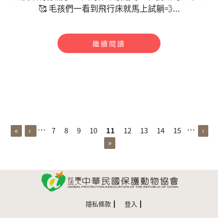
🥰 毛孩們一看到飛行床就馬上試躺💨...
繼續閱讀
頁面
…
…
«
‹
7
8
9
10
11
12
13
14
15
›
»
隱私條款
登入