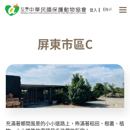
Jump to Main content
Jump to Navigation
EN
登入
屏東市區C
充滿著鄉間風景的小小道路上，佈滿著稻田、樹叢、植