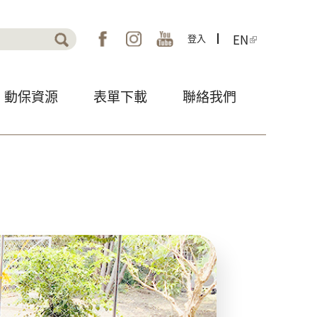
EN
表單
登入
動保資源
表單下載
聯絡我們