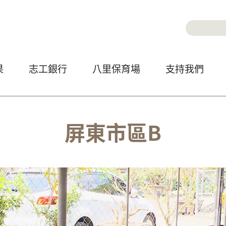
Jump to Main content
Jump to Navigation
搜尋
搜尋
果
志工銀行
八里保育場
支持我們
屏東市區B