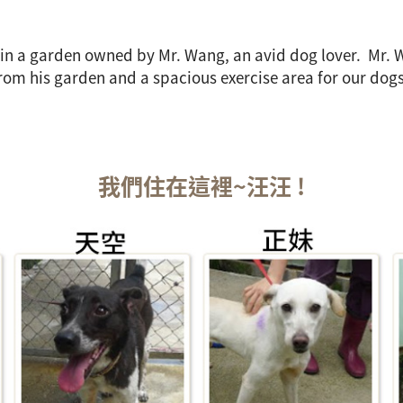
in a garden owned by Mr. Wang, an avid dog lover. Mr. 
from his garden and a spacious exercise area for our dogs
我們住在這裡~汪汪 !