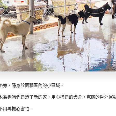
路旁，隱身於園藝區內的小區域。
木為狗狗們建造了新的家，用心搭建的犬舍，寬廣的戶外運
不用再擔心害怕。