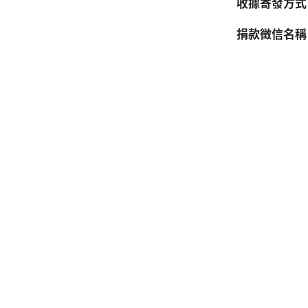
收據寄發方
捐款徵信名