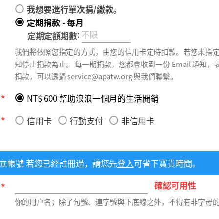
我想要進行單次捐/繳款。
定期捐款 - 每月
:
定期定額期數
我們將依照您指定的方式，由您的信用卡定時扣款。若您未指
知停止捐款為止。 每一期捐款，您都會收到一份 Email 通知，表示捐款成功。 若需要更改或取消預定
捐款，可以透過 service@apatw.org 與我們聯繫。
額
*
NT$ 600 幫助浪浪一個月的生活開銷
式
*
信用卡
行動支付
非信用卡
立帳號 若您已經註冊過，請您先
登入
可省下寶貴時間。
確認可用性
稱
*
你的用戶名；除了句號、連字號與下底線之外，不得有非字母