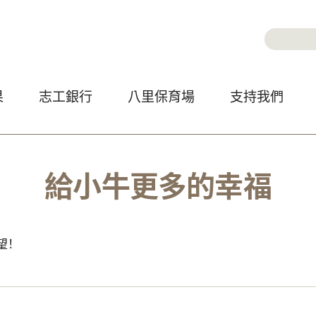
Jump to Main content
Jump to Navigation
搜尋
搜尋
果
志工銀行
八里保育場
支持我們
給小牛更多的幸福
望！