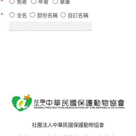
式
*
免寄
年寄
單筆
稱
*
全名
部份名稱
自訂名稱
社團法人中華民國保護動物協會