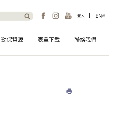
EN
登入
表單
動保資源
表單下載
聯絡我們