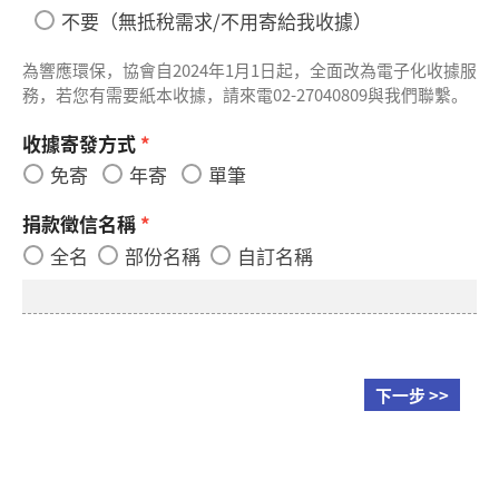
不要（無抵稅需求/不用寄給我收據）
為響應環保，協會自2024年1月1日起，全面改為電子化收據服
務，若您有需要紙本收據，請來電02-27040809與我們聯繫。
收據寄發方式
*
免寄
年寄
單筆
捐款徵信名稱
*
全名
部份名稱
自訂名稱