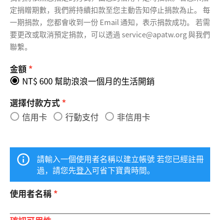
定捐贈期數，我們將持續扣款至您主動告知停止捐款為止。 每
一期捐款，您都會收到一份 Email 通知，表示捐款成功。 若需
要更改或取消預定捐款，可以透過 service@apatw.org 與我們
聯繫。
金額
*
NT$ 600 幫助浪浪一個月的生活開銷
選擇付款方式
*
信用卡
行動支付
非信用卡
請輸入一個使用者名稱以建立帳號 若您已經註冊
過，請您先
登入
可省下寶貴時間。
使用者名稱
*