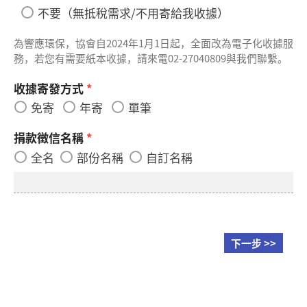
不要（無抵稅需求/不用寄給我收據）
為響應環保，協會自2024年1月1日起，全面改為電子化收據服
務，若您有需要紙本收據，請來電02-27040809與我們聯繫。
收據寄發方式
*
免寄
年寄
單筆
捐款徵信名稱
*
全名
部份名稱
自訂名稱