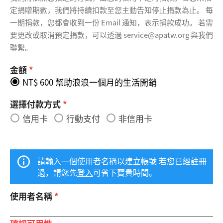
定捐贈期數，我們將持續扣款至您主動告知停止捐款為止。 每
一期捐款，您都會收到一份 Email 通知，表示捐款成功。 若需
要更改或取消預定捐款，可以透過 service@apatw.org 與我們
聯繫。
金額
*
NT$ 600 幫助浪浪一個月的生活開銷
選擇付款方式
*
信用卡
行動支付
非信用卡
請輸入一個使用者名稱以建立帳號 若您已經註冊
過，請您先
登入
可省下寶貴時間。
使用者名稱
*