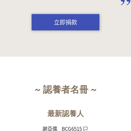
立即捐款
~ 認養者名冊 ~
最新認養人
謝亞儒
BCG6515