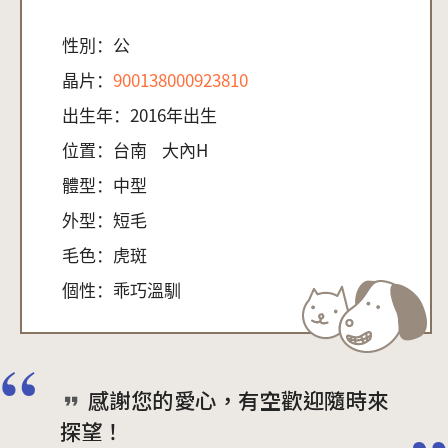
性別：
公
晶片：
900138000923810
出生年：
2016年出生
位置：
台南
大內H
體型：
中型
外型：
短毛
毛色：
虎斑
個性：
乖巧溫馴
感謝您的愛心，有空歡迎隨時來
探望！