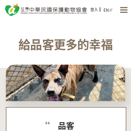
Jump to Main content
Jump to Navigation
登入
EN
給品客更多的幸福
品客