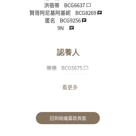
洪蓓蒂
BCG6637
賢哥阿尼基阿基妮
BCG8269
匿名
BCG9256
9N
認養人
樂樂
BCG5675
Albee
BCG6241
謝亞儒
BCG6515
看更多
Ted Pan
丁思竹
郭淮嘉
匿名
回到組織募款頁面