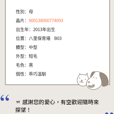
性別：
母
晶片：
900138000774093
出生年：
2013年出生
位置：
八里保育場
B03
體型：
中型
外型：
短毛
毛色：
黑
個性：
乖巧溫馴
感謝您的愛心，有空歡迎隨時來
探望！