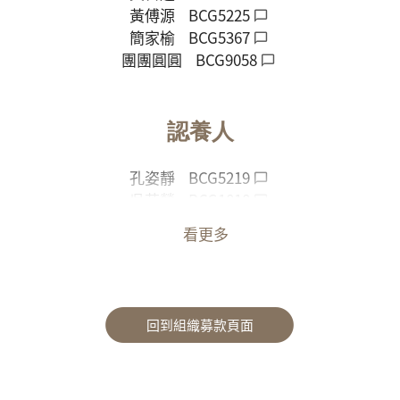
黃傅源
BCG5225
簡家榆
BCG5367
團團圓圓
BCG9058
認養人
孔姿靜
BCG5219
吳芷瑩
BCG1818
張嘉文
BCG7022
看更多
回到組織募款頁面