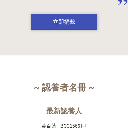
立即捐款
~ 認養者名冊 ~
最新認養人
黃百蓮
BCG1566