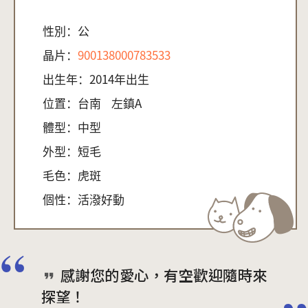
性別：
公
晶片：
900138000783533
出生年：
2014年出生
位置：
台南
左鎮A
體型：
中型
外型：
短毛
毛色：
虎斑
個性：
活潑好動
感謝您的愛心，有空歡迎隨時來
探望！