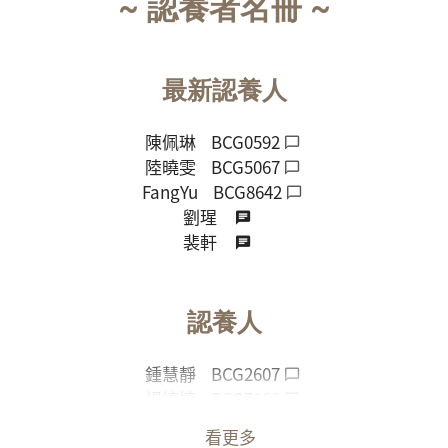
~ 認養者名冊 ~
最新認養人
陳佩琳
BCG0592
陸曉雯
BCG5067
FangYu
BCG8642
劉瑆
裴軒
認養人
鍾慧靜
BCG2607
楊婷婷
BCG7166
Yu’ssss
看更多