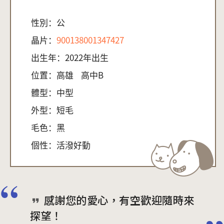
性別：
公
晶片：
900138001347427
出生年：
2022年出生
位置：
高雄
高中B
體型：
中型
外型：
短毛
毛色：
黑
個性：
活潑好動
感謝您的愛心，有空歡迎隨時來
探望！