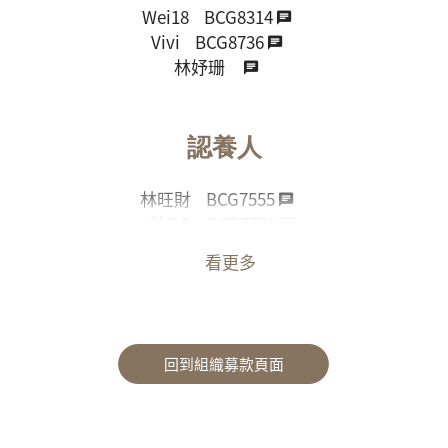
Wei18
BCG8314
Vivi
BCG8736
林妤珊
認養人
林旺財
BCG7555
林OO
BCG7751
李寶珠
看更多
謝忠廷
BCG8805
回到組織募款頁面