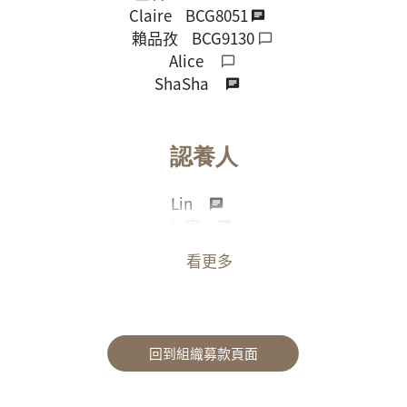
Claire
BCG8051
賴品孜
BCG9130
Alice
ShaSha
認養人
Lin
Lin家
林
看更多
林家
Fiona
BCG5891
詠春龍獅戰鼓團
BCG6096
Tin Tin
BCG6196
回到組織募款頁面
匿名
Mojito