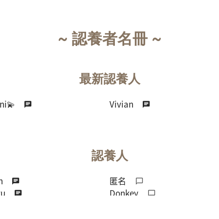
~ 認養者名冊 ~
最新認養人
ni💫
Vivian
認養人
n
匿名
yu
Donkey