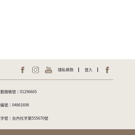
隱私條款
登入
劃撥帳號｜01296665
編號｜04861698
字號｜台內社字第555670號