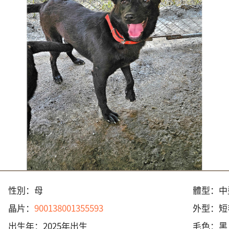
性別：
母
體型：
中
晶片：
900138001355593
外型：
短
出生年：
2025年出生
毛色：
黑