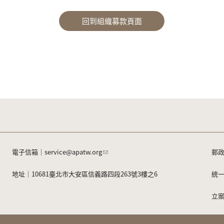
回到組織募款頁面
電子信箱｜
service@apatw.org
郵政
地址｜10681臺北市大安區信義路四段263號3樓之6
統一
立案