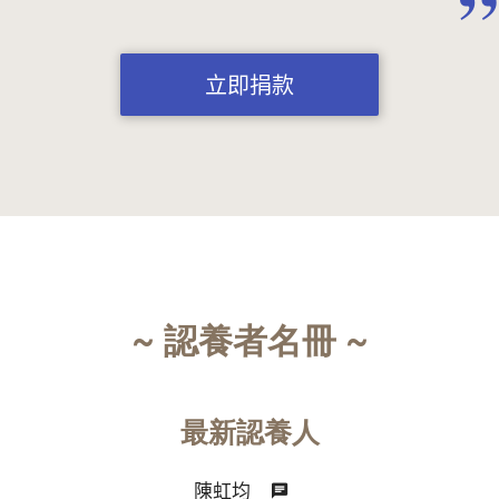
立即捐款
~ 認養者名冊 ~
最新認養人
陳虹均