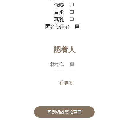
你嚕
星彤
瑪雅
匿名使用者
認養人
林怡萱
QING
杜總
看更多
彤彤他爸
回到組織募款頁面