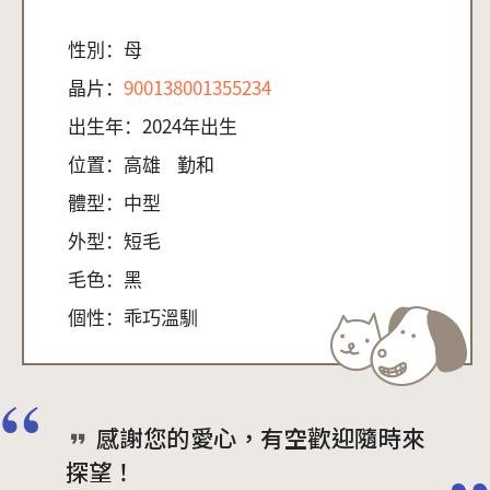
性別：
母
晶片：
900138001355234
出生年：
2024年出生
位置：
高雄
勤和
體型：
中型
外型：
短毛
毛色：
黑
個性：
乖巧溫馴
感謝您的愛心，有空歡迎隨時來
探望！