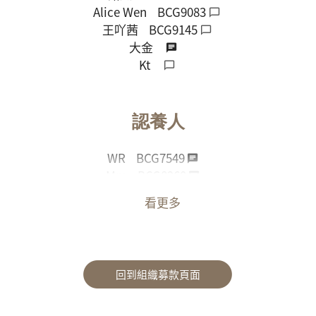
Alice Wen
BCG9083
王吖茜
BCG9145
大金
Kt
認養人
WR
BCG7549
Mm
BCG8260
曾楷婷
看更多
Zhumiru
Ru
匿名u.uy
回到組織募款頁面