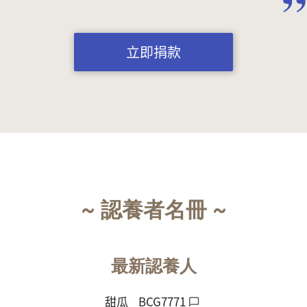
立即捐款
~ 認養者名冊 ~
最新認養人
甜瓜
BCG7771