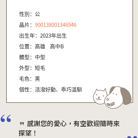
性別：
公
晶片：
900138001346946
出生年：
2023年出生
位置：
高雄
高中B
體型：
中型
外型：
短毛
毛色：
黑
個性：
活潑好動、乖巧溫馴
感謝您的愛心，有空歡迎隨時來
探望！