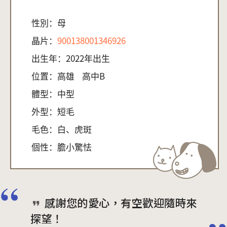
性別：
母
晶片：
900138001346926
出生年：
2022年出生
位置：
高雄
高中B
體型：
中型
外型：
短毛
毛色：
白、虎斑
個性：
膽小驚怯
感謝您的愛心，有空歡迎隨時來
探望！