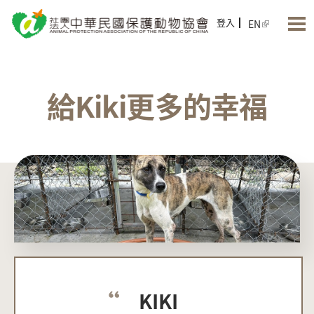
Jump to Main content
Jump to Navigation
登入
EN
給Kiki更多的幸福
KIKI