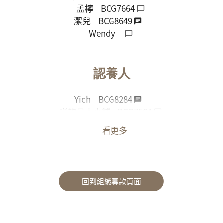
孟檸
BCG7664
潔兒
BCG8649
Wendy
認養人
Yich
BCG8284
咩的日本小舖
BCG7564
孟檸
BCG7664
看更多
Mio
翎
回到組織募款頁面