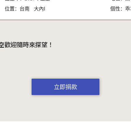
位置：
台南
大內I
個性：
乖
空歡迎隨時來探望！
立即捐款