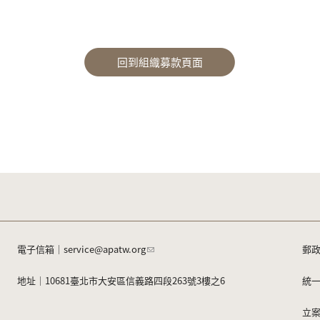
回到組織募款頁面
電子信箱｜
service@apatw.org
郵政
地址｜10681臺北市大安區信義路四段263號3樓之6
統一
立案