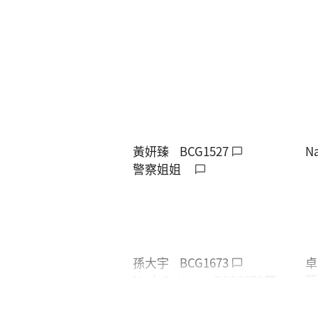
黃妍臻
BCG1527
Na
警察姐姐
孫大宇
BCG1673
卓
Nath & Jerry
BCG6873
廷
趙小渝
趙
苡甄
魔