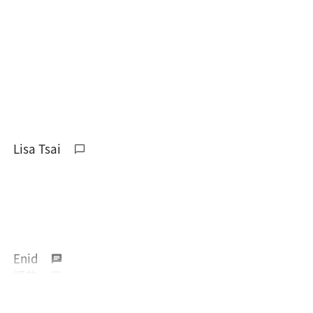
Lisa Tsai
Enid
語芯
Yun