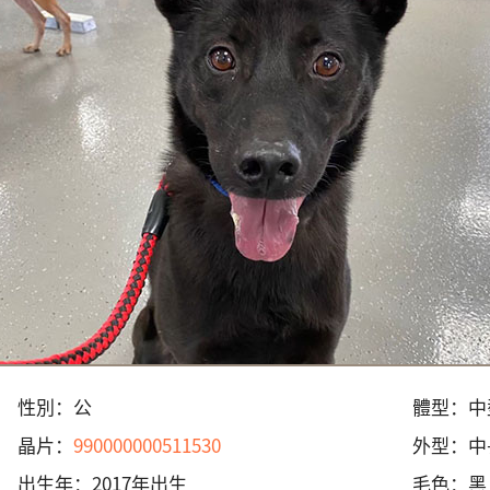
性別：
公
體型：
中
晶片：
990000000511530
外型：
中
出生年：
2017年出生
毛色：
黑