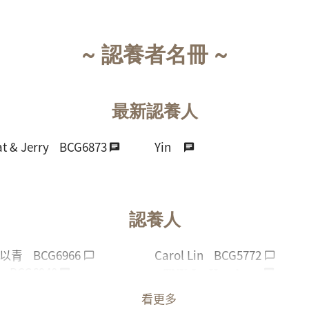
~ 認養者名冊 ~
最新認養人
t & Jerry
BCG6873
Yin
認養人
以青
BCG6966
Carol Lin
BCG5772
BCG6940
ʚ 𝐓𝐍𝐗 𝐉𝐮𝐧𝐇𝐲𝐞𝐨𝐤 ɞ
世筠
沈星回
看更多
丸