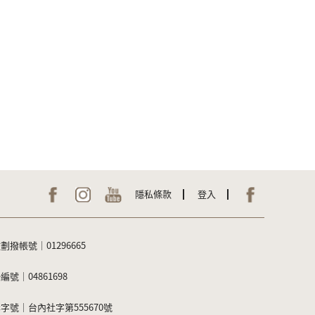
隱私條款
登入
劃撥帳號｜01296665
編號｜04861698
字號｜台內社字第555670號