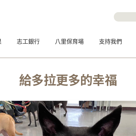
Jump to Main content
Jump to Navigation
搜尋
搜尋
果
志工銀行
八里保育場
支持我們
給多拉更多的幸福