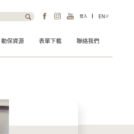
EN
登入
表單
動保資源
表單下載
聯絡我們